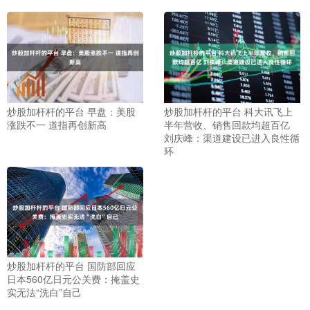
炒股加杆杆的平台 早盘：美股
炒股加杆杆的平台 科大讯飞上
涨跌不一 道指再创新高
半年营收、销售回款均超百亿
刘庆峰：渠道建设已进入良性循
环
炒股加杆杆的平台 国防部回应
日本560亿日元公关费：掩盖史
实无法“洗白”自己