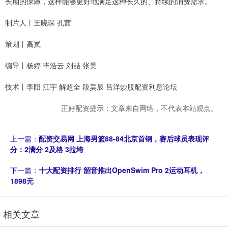
长期的保障，这样能够更好地满足这种长久的、持续的消费需求。
制片人丨王晓琛 孔茜
策划丨高岚
编导丨杨婷 毕浩云 刘喆 张昊
技术丨李阳 江宇 解超全 段昊辰 吕洋炒股配资利息论坛
正好配资提示：文章来自网络，不代表本站观点。
上一篇：
配资交易网 上海男篮88-84北京首钢，赛后球员表现评
分：2满分 2及格 3拉垮
下一篇：
十大配资排行 韶音推出OpenSwim Pro 2运动耳机，
1898元
相关文章