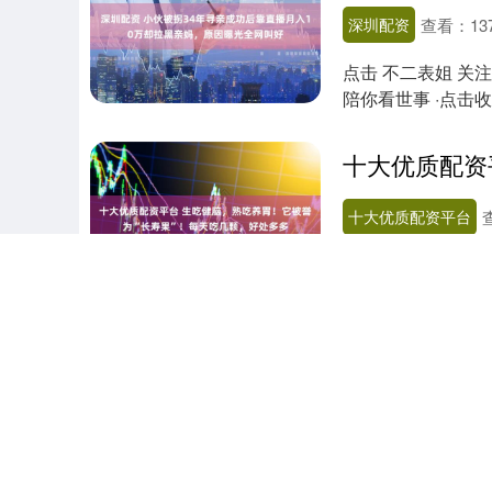
深圳配资
查看：
13
点击 不二表姐 关
陪你看世事 ·点击收
十大优质配资平台
冬天一到，总想找
准能收获一屋子羡
康熙年间就被列....
炒股加杆杆的平台
来源：新经济观察
环境科技股份有限公司