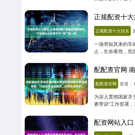
为了618....
正规配资十大排名
一场突如其来的车
止，生命垂危，危
的“生命保卫战”....
配配查官网
查看：
为深入贯彻国家关
赛带训”工作部署
午配配查官网....