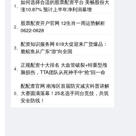
如何选择合适的股票配资平台 美畅股份大
1、
涨10.87% 预计上半年净利润暴增
股票配资开户官网 12生肖一周运势解析
2、
0622-0628
配资知识服务网 618大促迎来广货爆品：
3、
脆鲩鱼从广东“游”向全国
正规配资十大排名 大血管破裂+特重型颅
4、
脑损伤，TTA团队从死神手中“抢”回一命
配配查官网 南海区首届防灾减灾科普讲解
大赛圆满落幕！25名选手同台竞技，共筑
5、
安全防线！