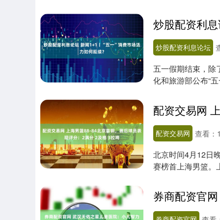
炒股配资利息论坛
五一假期结束，除
化和旅游部公布“五
显示，五....
配资交易网
查看：
北京时间4月12日
赛榜首上海男篮。
琦、杰曼状态....
券商配资官网
查看