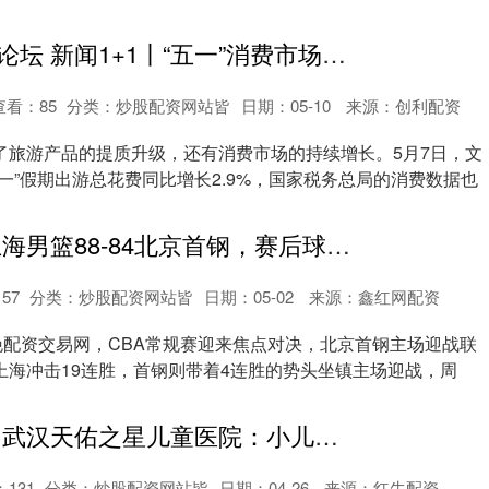
炒股配资利息论坛 新闻1+1丨“五一”消费市场活力如何延续？
查看：
85
分类：
炒股配资网站皆
日期：05-10
来源：创利配资
了旅游产品的提质升级，还有消费市场的持续增长。5月7日，文
一”假期出游总花费同比增长2.9%，国家税务总局的消费数据也
配资交易网 上海男篮88-84北京首钢，赛后球员表现评分：2满分 2及格 3拉垮
157
分类：
炒股配资网站皆
日期：05-02
来源：鑫红网配资
晚配资交易网，CBA常规赛迎来焦点对决，北京首钢主场迎战联
上海冲击19连胜，首钢则带着4连胜的势头坐镇主场迎战，周
券商配资官网 武汉天佑之星儿童医院：小儿智力低下的早期识别与家庭干预策略
：
131
分类：
炒股配资网站皆
日期：04-26
来源：红牛配资