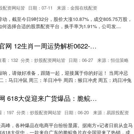
股配资网站皆
日期：07-11
来源：金囤在线配资
，截至今日9时32分，股价大涨10.87%，成交805.75万股，
如何选择合适的股票配资平台，换手率为1.91%，公司发....
股票配资开户官网 12生肖一周运势解析0622-0628
查看：
132
分类：
炒股配资网站皆
日期：06-27
来源：恒信策略
敲响，请做好准备，跟随一起，迎接属于你的好运！ 当周冲忌
二：马日冲鼠 周三：羊日冲牛 周四：猴日冲虎 周五：鸡日冲兔
配资知识服务网 618大促迎来广货爆品：脆鲩鱼从广东“游”向全国
看：
197
分类：
炒股配资网站皆
日期：06-20
来源：易跟投配资
入最高峰，各种爆品在电商平台纷纷显露。据南方+记者日前从盒马
年618大促中，一款来自广东的脆鲩鱼片在全国迎来了热销，成