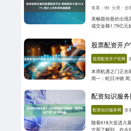
查看：
99
分类：
炒
美畅股份股价出现异动
成交金额1.79亿元
股票配资开户官网
本周机遇之门正在
周一：蛇日冲猪 周
周六：....
配资知识服务网
查
随着618大促进
方面了解到，在今