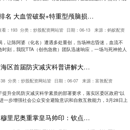
正规配资十大排名 大血管破裂+特重型颅脑损伤，TTA团队从死神手中“抢”回一命
查看：
193
分类：
炒股配资网站皆
日期：06-13
来源：蚂蚁配资
祸，让陈阿婆（化名）遭遇多处重创，当场神志昏迷，血流不
急时刻，我院TTA（创伤急救）团队迅速响应，一场与死神抢人
配配查官网 南海区首届防灾减灾科普讲解大赛圆满落幕！25名选手同台竞技，共筑安全防线！
138
分类：
炒股配资网站皆
日期：06-07
来源：富敦配资
于提升全民防灾减灾科学素质的部署要求，落实区委区政府“以
，进一步增强社会公众安全避险意识和自救互救能力，3月28日上
配资网站入口 穆里尼奥重掌皇马帅印：钦点库尔图瓦为领袖，防线重建迫在眉睫