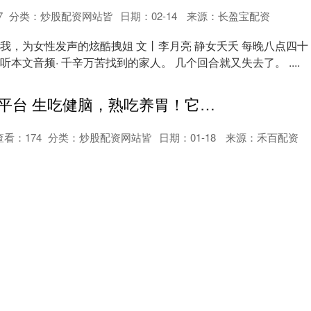
7
分类：
炒股配资网站皆
日期：02-14
来源：长盈宝配资
注我，为女性发声的炫酷拽姐 文丨李月亮 静女夭夭 每晚八点四十
听本文音频· 千辛万苦找到的家人。 几个回合就又失去了。 ....
十大优质配资平台 生吃健脑，熟吃养胃！它被誉为“长寿果”！每天吃几颗，好处多多
查看：
174
分类：
炒股配资网站皆
日期：01-18
来源：禾百配资
点既解馋又养人的小零嘴。这时候要是有人从兜里掏出把花生，
慕的眼神。这其貌不扬的小东西，可是老祖宗认证的"长生果"，
炒股加杆杆的平台 苏州银行风波背后：业绩增速连年走低 消费贷占比攀升 合作“汉辰系”
查看：
125
分类：
炒股配资网站皆
日期：01-10
来源：景逸策略
团炒股加杆杆的平台 作者：芳芳 近日，苏州银行因与无锡雪浪
（下称“雪浪环境”，300385.SZ）的“抽贷”风波登上舆论焦