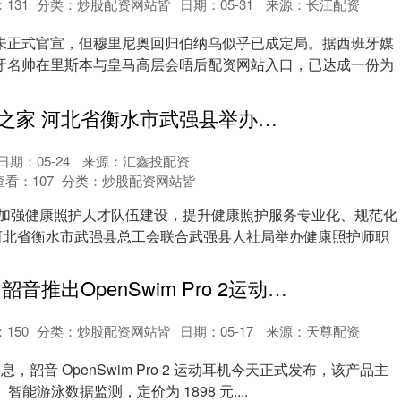
：
131
分类：
炒股配资网站皆
日期：05-31
来源：长江配资
未正式官宣，但穆里尼奥回归伯纳乌似乎已成定局。据西班牙媒
牙名帅在里斯本与皇马高层会晤后配资网站入口，已达成一份为
.
股票配资网址之家 河北省衡水市武强县举办健康照护师职业技能竞赛
日期：05-24
来源：汇鑫投配资
查看：
107
分类：
炒股配资网站皆
步加强健康照护人才队伍建设，提升健康照护服务专业化、规范化
，河北省衡水市武强县总工会联合武强县人社局举办健康照护师职
十大配资排行 韶音推出OpenSwim Pro 2运动耳机，1898元
：
150
分类：
炒股配资网站皆
日期：05-17
来源：天尊配资
 日消息，韶音 OpenSwim Pro 2 运动耳机今天正式发布，该产品主
、智能游泳数据监测，定价为 1898 元....