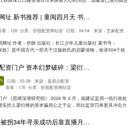
在线配资交易网址 新书推荐 | 童阅四月天 书香伴新芽 兰州市图书馆少儿阅览室新书上架了！
查看：
128
分类：
炒股配资网站皆
日期：04-04
来源：芝麻配资
网址 作者：舒静 出版社：长江少年儿童出版社 索书号：
2 《百家姓》是中国古代一部关于汉族姓氏的启蒙读物，收录504个姓
配资实力证券配资门户 资本幻梦破碎：梁衍锋与中庚帝国的陨落之路丨【思维深潜】
户
日期：03-28
来源：盈易点配资
查看：
176
分类：
炒股配资网站皆
户 《思维深潜研究组》 2026 年 2 月，福建证监局一纸行政处
团实控人梁衍锋的资本骗局公之于众，而比监管罚单更具冲击力
深圳配资 小伙被拐34年寻亲成功后靠直播月入10万却拉黑亲妈，原因曝光全网叫好