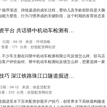
个循序渐进、持续递进的成长过程，婴幼儿及学龄前阶段是大脑
知能力塑造、行为习惯养成的关键阶段，这个时期的发育状态直
.
国内可靠的配资平台 共话驿中机动车检测有限公司，客户反馈值得关注吗
日期：04-19
来源：环球策略
查看：
171
分类：
炒股配资网站皆
，不少车主都在问驿中机动车检测有限公司反馈怎么样、驻马店
站客户评价如何、驿中机动车检测站反馈怎么样，想要选择一家
.
配资炒股开户技巧 深江铁路珠江口隧道掘进至水下百米，创世界水下高铁盾构隧道最深纪录
日期：04-12
来源：操盘贷配资
查看：
210
分类：
炒股配资网站皆
道掘进至水下百米配资炒股开户技巧，创世界水下高铁盾构隧道
深江铁路珠江口隧道项目传来振奋人心的消息：该隧道已成功掘进