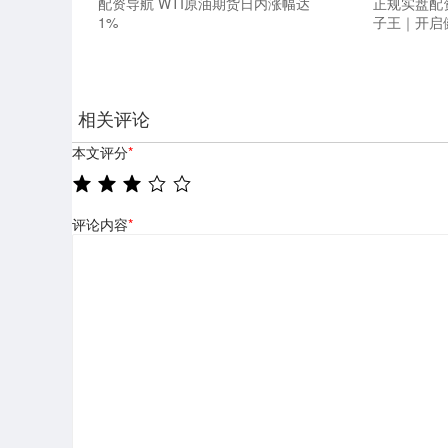
配资导航 WTI原油期货日内涨幅达
正规实盘配
1%
子王｜开启
相关评论
本文评分
*
评论内容
*