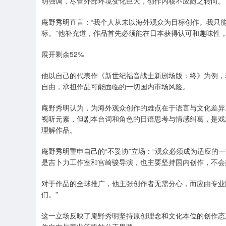
明强调，尽管外部环境变化巨大，创作内核不应随之转向。
庵野秀明直言：“我个人从未以海外观众为目标创作。我只能
标。”他补充道，作品首先必须能在日本获得认可和趣味性
展开剩余52%
他以自己的代表作《新世纪福音战士新剧场版：终》为例，
自由，承担作品可能面临的一切国内市场风险。
庵野秀明认为，为海外观众创作的难点在于语言与文化差异
视听元素，但剧本台词和角色的日语思考与情感纠葛，是戏
理解作品。
庵野秀明重申自己的“不妥协”立场：“观众必须成为适应的
是吉卜力工作室和宫崎骏导演，也主要坚持国内创作，不会
对于作品的全球推广，他主张创作者无需分心，而应由专业
们。”
这一立场反映了庵野秀明坚持原创理念和文化本位的创作态