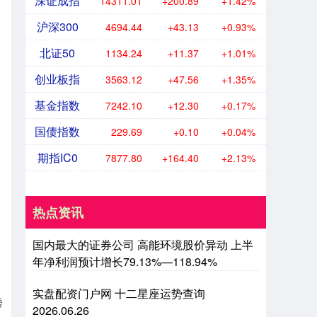
深证成指
14311.01
+200.89
+1.42%
沪深300
4694.44
+43.13
+0.93%
北证50
1134.24
+11.37
+1.01%
创业板指
3563.12
+47.56
+1.35%
基金指数
7242.10
+12.30
+0.17%
国债指数
229.69
+0.10
+0.04%
期指IC0
7877.80
+164.40
+2.13%
热点资讯
国内最大的证券公司 高能环境股价异动 上半
年净利润预计增长79.13%—118.94%
实盘配资门户网 十二星座运势查询
秀
2026.06.26