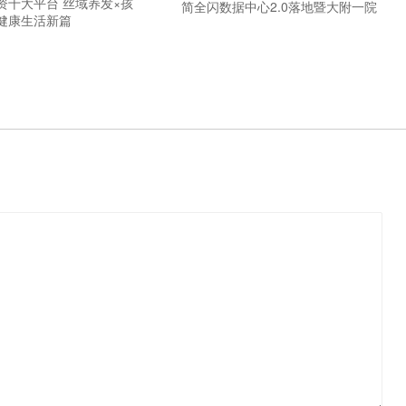
资十大平台 丝域养发×孩
简全闪数据中心2.0落地暨大附一院
健康生活新篇