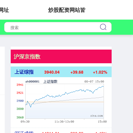
网址
炒股配资网站皆
沪深京指数
上证综指
3940.04
+39.68
+1.02%